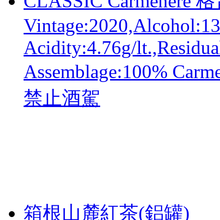
CLASSIC Carmener
Vintage:2020,Alcohol:1
Acidity:4.76g/lt.,Residua
Assemblage:100% C
禁止酒駕
箱根山麓紅茶(鋁罐)