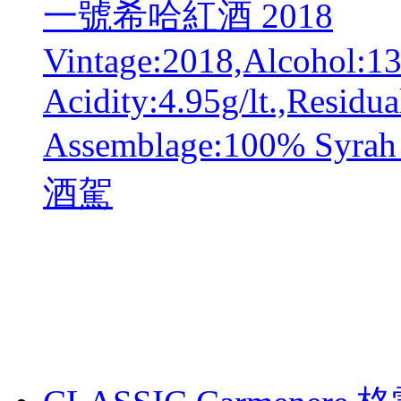
一號希哈紅酒 2018
Vintage:2018,Alcohol:13
Acidity:4.95g/lt.,Residua
Assemblage:100% 
酒駕