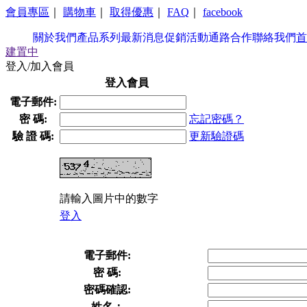
會員專區
｜
購物車
｜
取得優惠
｜
FAQ
｜
facebook
關於我們
產品系列
最新消息
促銷活動
通路合作
聯絡我們
首
建置中
登入/加入會員
登入會員
電子郵件:
密 碼:
忘記密碼？
驗 證 碼:
更新驗證碼
請輸入圖片中的數字
登入
電子郵件:
密 碼:
密碼確認:
姓名：