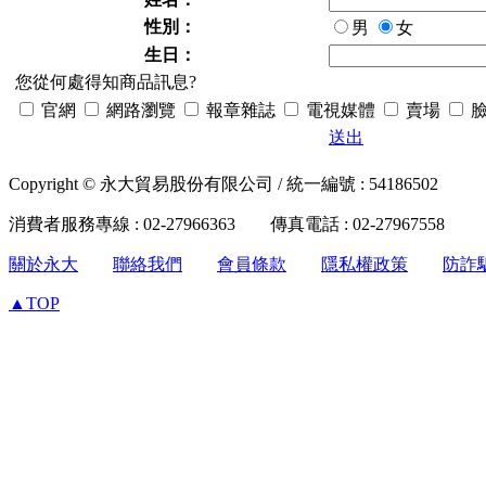
性別：
男
女
生日：
您從何處得知商品訊息?
官網
網路瀏覽
報章雜誌
電視媒體
賣場
臉
送出
Copyright © 永大貿易股份有限公司 / 統一編號 : 54186502
消費者服務專線 : 02-27966363 傳真電話 : 02-27967558
關於永大
聯絡我們
會員條款
隱私權政策
防詐
▲TOP