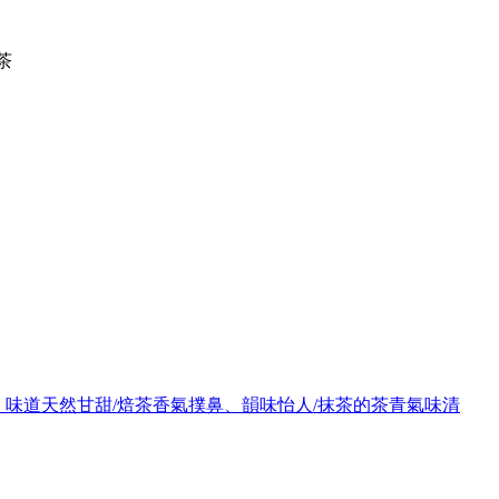
茶
新，味道天然甘甜/焙茶香氣撲鼻、韻味怡人/抹茶的茶青氣味清