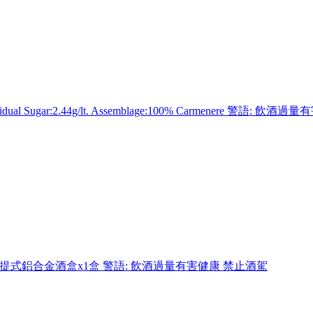
/lt.,Residual Sugar:2.44g/lt. Assemblage:100% Carmenere 警語
念手提式鋁合金酒盒x1盒 警語: 飲酒過量有害健康 禁止酒駕