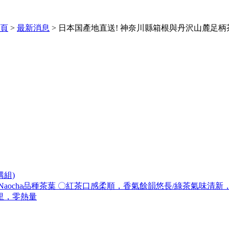
頁
>
最新消息
> 日本国產地直送! 神奈川縣箱根與丹沢山麓足柄
購組)
Naocha品種茶葉 〇紅茶口感柔順，香氣餘韻悠長/綠茶氣味清
里，零熱量