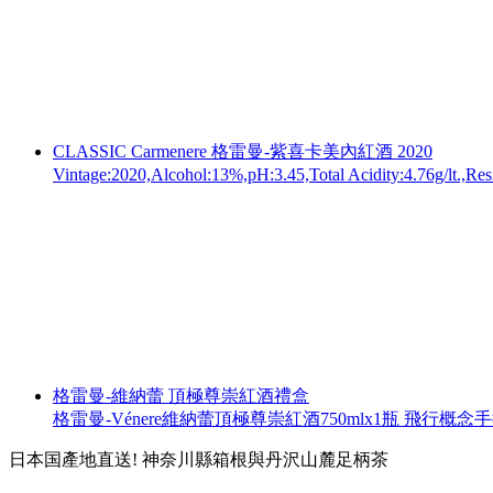
CLASSIC Carmenere 格雷曼-紫喜卡美內紅酒 2020
Vintage:2020,Alcohol:13%,pH:3.45,Total Acidity:4.76g
格雷曼-維納蕾 頂極尊崇紅酒禮盒
格雷曼-Vénere維納蕾頂極尊崇紅酒750mlx1瓶 飛行概
日本国產地直送! 神奈川縣箱根與丹沢山麓足柄茶