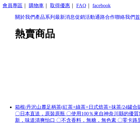
會員專區
｜
購物車
｜
取得優惠
｜
FAQ
｜
facebook
關於我們
產品系列
最新消息
促銷活動
通路合作
聯絡我們
首
熱賣商品
箱根/丹沢山麓足柄茶(紅茶+綠茶+日式焙茶+抹茶/24罐合
〇日本直送，原裝原瓶 〇使用100％來自神奈川縣的優質
新，味道清爽怡口 〇不含香料，無糖，無色素 〇零卡路