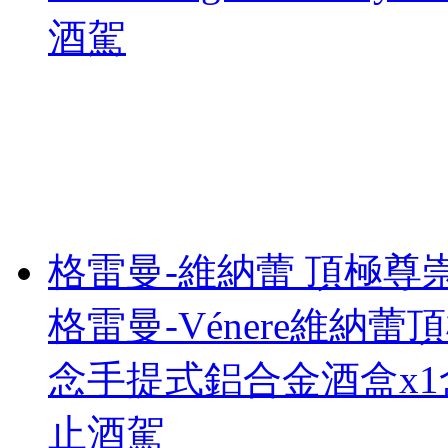
酒駕
格雷曼-維納蕾 頂極尊
格雷曼-Vénere維納蕾
念手提式鋁合金酒盒x1盒
止酒駕